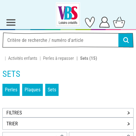
Activités enfants
Perles à repasser
Sets
(15)
SETS
Perles
Plaques
Sets
FILTRES
TRIER