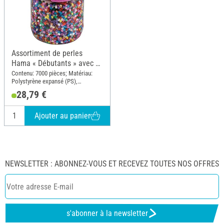
Assortiment de perles
Hama « Débutants » avec 2
plaques
Contenu: 7000 pièces; Matériau:
Polystyrène expansé (PS),
Polyéthylène (PE)
28,79 €
Ajouter au panier
NEWSLETTER : ABONNEZ-VOUS ET RECEVEZ TOUTES NOS OFFRES
s'abonner à la newsletter