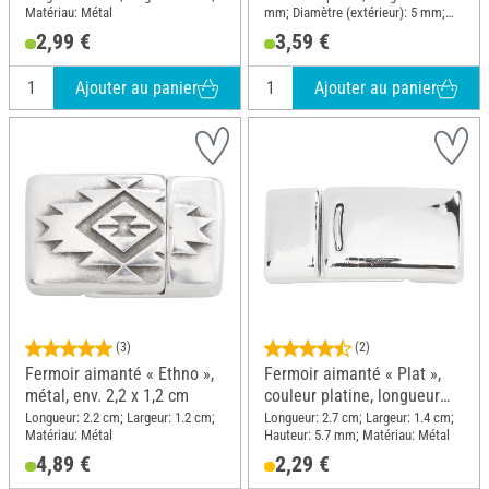
Matériau: Métal
mm; Diamètre (extérieur): 5 mm;
Matériau: Métal
2,99 €
3,59 €
Ajouter au panier
Ajouter au panier
(3)
(2)
Fermoir aimanté « Ethno »,
Fermoir aimanté « Plat »,
métal, env. 2,2 x 1,2 cm
couleur platine, longueur
totale env. 2,7 cm
Longueur: 2.2 cm; Largeur: 1.2 cm;
Longueur: 2.7 cm; Largeur: 1.4 cm;
Matériau: Métal
Hauteur: 5.7 mm; Matériau: Métal
4,89 €
2,29 €