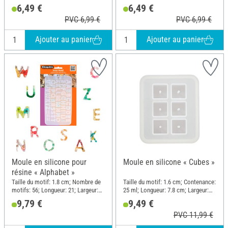
Largeur: 4 cm; Matériau: Silicone
Silicone
6,49 €
6,49 €
PVC 6,99 €
PVC 6,99 €
Ajouter au panier
Ajouter au panier
Moule en silicone pour
Moule en silicone « Cubes »
résine « Alphabet »
Taille du motif: 1.8 cm; Nombre de
Taille du motif: 1.6 cm; Contenance:
motifs: 56; Longueur: 21; Largeur:
25 ml; Longueur: 7.8 cm; Largeur:
11.5; Épaisseur: 3 mm; Matériau:
6.8 cm; Hauteur: 1.9 cm; Matériau:
9,79 €
9,49 €
Silicone
Silicone
PVC 11,99 €