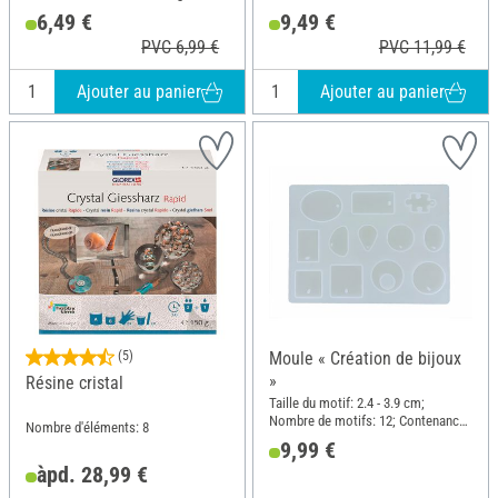
21.5 cm; Largeur: 4 cm; Matériau:
Longueur: 14.5 cm; Largeur: 26 cm;
6,49 €
9,49 €
Silicone
Hauteur: 1 cm; Matériau: Silicone
PVC 6,99 €
PVC 11,99 €
Ajouter au panier
Ajouter au panier
(5)
Moule « Création de bijoux
»
Résine cristal
Taille du motif: 2.4 - 3.9 cm;
Nombre de motifs: 12; Contenance:
Nombre d'éléments: 8
40 ml; Longueur: 15.5 cm; Largeur:
9,99 €
11.3 cm; Hauteur: 0.8 cm; Matériau:
àpd. 28,99 €
Silicone