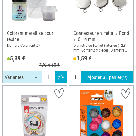
Colorant métallisé pour
Connecteur en métal « Rond
résine
», Ø 14 mm
Nombre d'éléments: 4
Diamètre de l'œillet (intérieur): 2.3
mm; Contenu: 3 pièces; Diamètre
(extérieur): 15.8 mm; Matériau:
5,39 €
1,59 €
Laiton
PVC 6,50 €
Ajouter au panier