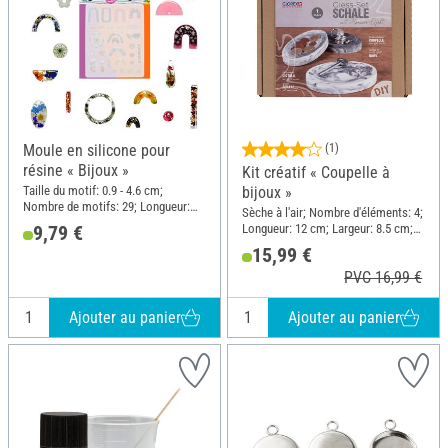
Moule en silicone pour
(1)
résine « Bijoux »
Kit créatif « Coupelle à
Taille du motif: 0.9 - 4.6 cm;
bijoux »
Nombre de motifs: 29; Longueur:
Sèche à l'air; Nombre d'éléments: 4;
15.9 cm; Largeur: 12.6 cm; Hauteur:
Longueur: 12 cm; Largeur: 8.5 cm;
9,79 €
0.8 cm; Matériau: Silicone
Hauteur: 1.5 cm
15,99 €
PVC 16,99 €
Ajouter au panier
Ajouter au panier