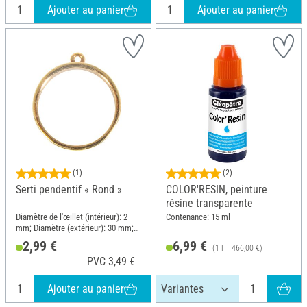
Ajouter au panier
Ajouter au panier
(1)
(2)
Serti pendentif « Rond »
COLOR'RESIN, peinture
résine transparente
Diamètre de l'œillet (intérieur): 2
Contenance: 15 ml
mm; Diamètre (extérieur): 30 mm;
Matériau: Métal
2,99 €
6,99 €
(1 l = 466,00 €)
PVC 3,49 €
Ajouter au panier