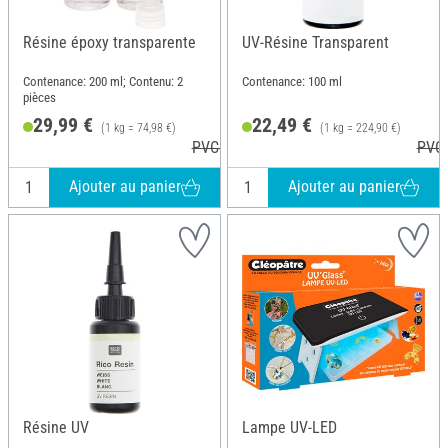
Résine époxy transparente
UV-Résine Transparent
Contenance: 200 ml; Contenu: 2
Contenance: 100 ml
pièces
29,99 €
22,49 €
(1 kg = 74,98 €)
(1 kg = 224,90 €)
PVC 34,99 €
PVC 
Ajouter au panier
Ajouter au panier
Résine UV
Lampe UV-LED