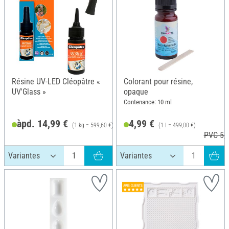
Résine UV-LED Cléopâtre «
Colorant pour résine,
UV'Glass »
opaque
Contenance: 10 ml
àpd. 14,99 €
4,99 €
(1 kg = 599,60 €)
(1 l = 499,00 €)
PVC 5,9