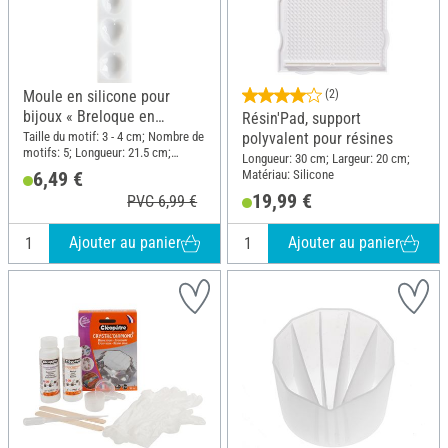
Moule en silicone pour
(2)
bijoux « Breloque en
Résin'Pad, support
diamant »
Taille du motif: 3 - 4 cm; Nombre de
polyvalent pour résines
motifs: 5; Longueur: 21.5 cm;
Longueur: 30 cm; Largeur: 20 cm;
Largeur: 4 cm; Matériau: Silicone
Matériau: Silicone
6,49 €
19,99 €
PVC 6,99 €
Ajouter au panier
Ajouter au panier