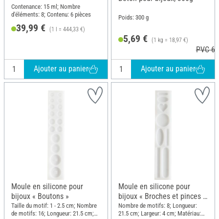
Contenance: 15 ml; Nombre
d'éléments: 8; Contenu: 6 pièces
Poids: 300 g
39,99 €
(1 l = 444,33 €)
5,69 €
(1 kg = 18,97 €)
PVC 6,
Ajouter au panier
Ajouter au panier
Moule en silicone pour
Moule en silicone pour
bijoux « Boutons »
bijoux « Broches et pinces à
cheveux »
Taille du motif: 1 - 2.5 cm; Nombre
Nombre de motifs: 8; Longueur:
de motifs: 16; Longueur: 21.5 cm;
21.5 cm; Largeur: 4 cm; Matériau: