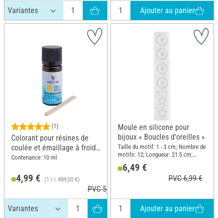
Ajouter au panier
(1)
Moule en silicone pour
bijoux « Boucles d'oreilles »
Colorant pour résines de
Taille du motif: 1 - 3 cm; Nombre de
coulée et émaillage à froid,
motifs: 12; Longueur: 21.5 cm;
transparent
Contenance: 10 ml
Largeur: 4 cm; Matériau: Silicone
6,49 €
4,99 €
PVC 6,99 €
(1 l = 499,00 €)
PVC 5,95 €
Ajouter au panier