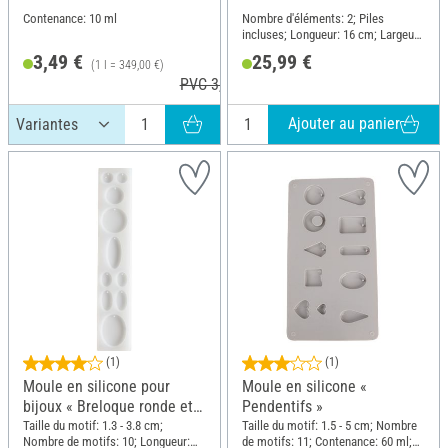
Contenance: 10 ml
Nombre d'éléments: 2; Piles
incluses; Longueur: 16 cm; Largeur:
8.5 cm
3,49 €
25,99 €
(1 l = 349,00 €)
PVC 3,99 €
Ajouter au panier
(1)
(1)
Moule en silicone pour
Moule en silicone «
bijoux « Breloque ronde et
Pendentifs »
ovale »
Taille du motif: 1.3 - 3.8 cm;
Taille du motif: 1.5 - 5 cm; Nombre
Nombre de motifs: 10; Longueur:
de motifs: 11; Contenance: 60 ml;