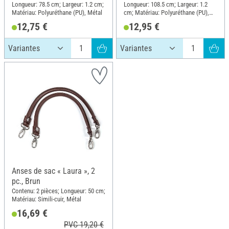
réglable
Longueur: 78.5 cm; Largeur: 1.2 cm;
Longueur: 108.5 cm; Largeur: 1.2
Matériau: Polyuréthane (PU), Métal
cm; Matériau: Polyuréthane (PU),
Métal
12,75 €
12,95 €
Anses de sac « Laura », 2
pc., Brun
Contenu: 2 pièces; Longueur: 50 cm;
Matériau: Simili-cuir, Métal
16,69 €
PVC 19,20 €