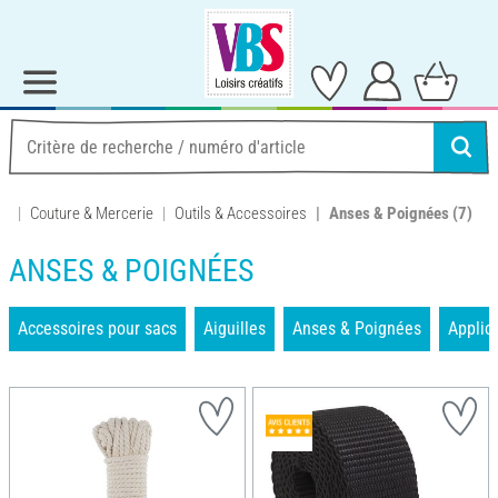
Couture & Mercerie
Outils & Accessoires
Anses & Poignées
(7)
ANSES & POIGNÉES
Accessoires pour sacs
Aiguilles
Anses & Poignées
Applic