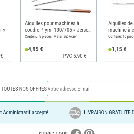
Aiguilles pour machines à
Aiguilles de
r »
coudre Prym, 130/705 « Jersey
machine à 
» 70-90
Contenu: 5 pièces; Matériau: Acier
Contenu: 10 pièc
4,95 €
1,15 €
 €
PVC 5,90 €
 TOUTES NOS OFFRES
 Administratif accepté
LIVRAISON GRATUITE D
SUIVEZ-NOUS: