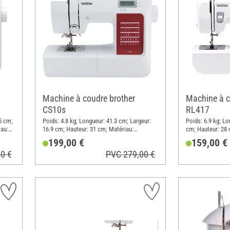
Machine à coudre brother
Machine à c
CS10s
RL417
5 cm;
Poids: 4.8 kg; Longueur: 41.3 cm; Largeur:
Poids: 6.9 kg; Lo
iau:
16.9 cm; Hauteur: 31 cm; Matériau:
cm; Hauteur: 28 
Plastique, Métal
Métal
199,00 €
159,00 €
0 €
PVC 279,00 €