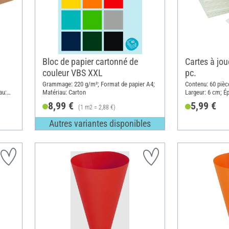
Bloc de papier cartonné de
Cartes à jou
couleur VBS XXL
pc.
Grammage: 220 g/m²; Format de papier A4;
Contenu: 60 pièc
au:
Matériau: Carton
Largeur: 6 cm; É
Carton
8,99 €
5,99 €
(1 m2 = 2,88 €)
Autres variantes disponibles