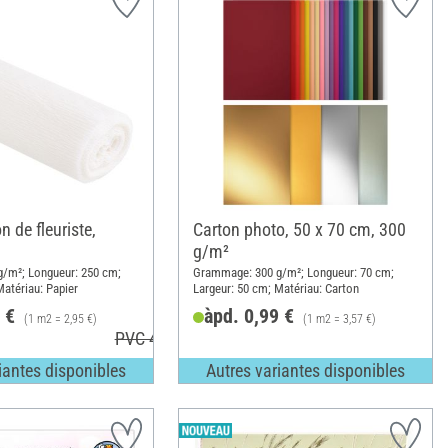
n de fleuriste,
Carton photo, 50 x 70 cm, 300
g/m²
/m²; Longueur: 250 cm;
Grammage: 300 g/m²; Longueur: 70 cm;
Matériau: Papier
Largeur: 50 cm; Matériau: Carton
 €
àpd. 0,99 €
(1 m2 = 2,95 €)
(1 m2 = 3,57 €)
PVC 4,49 €
iantes disponibles
Autres variantes disponibles