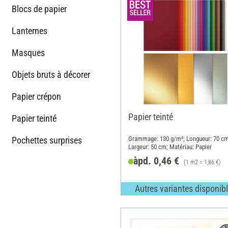
Blocs de papier
Lanternes
Masques
Objets bruts à décorer
Papier crépon
Papier teinté
Papier teinté
Pochettes surprises
Grammage: 130 g/m²; Longueur: 70 cm
Largeur: 50 cm; Matériau: Papier
àpd. 0,46 €
(1 m2 = 1,86 €)
Autres variantes disponib