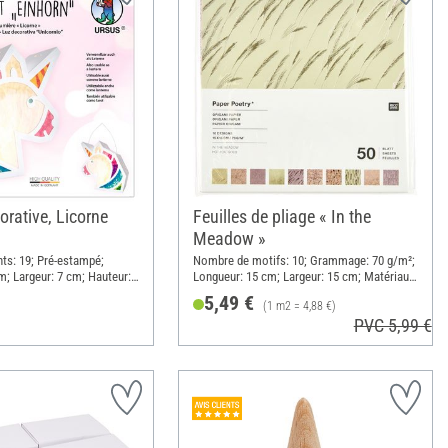
orative, Licorne
Feuilles de pliage « In the
Meadow »
ts: 19; Pré-estampé;
Nombre de motifs: 10; Grammage: 70 g/m²;
m; Largeur: 7 cm; Hauteur:
Longueur: 15 cm; Largeur: 15 cm; Matériau:
u: Papier, Métal
Papier
5,49 €
(1 m2 = 4,88 €)
PVC 5,99 €