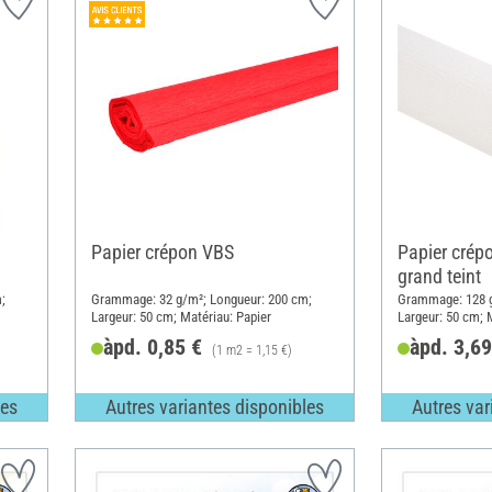
Papier crépon VBS
Papier crépo
grand teint
;
Grammage: 32 g/m²; Longueur: 200 cm;
Grammage: 128 g
Largeur: 50 cm; Matériau: Papier
Largeur: 50 cm; 
àpd. 0,85 €
àpd. 3,69
(1 m2 = 1,15 €)
les
Autres variantes disponibles
Autres var