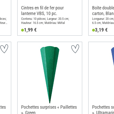
Cintres en fil de fer pour
Boîte doubl
lanterne VBS, 10 pc.
carton, Blan
èces;
Contenu: 10 pièces; Largeur: 20.5 cm;
Longueur: 20 cm;
teur:
Hauteur: 16.5 cm; Matériau: Métal
6.5 cm; Matériau
1,99 €
3,19 €
ttes
Pochettes surprises « Paillettes
Pochettes su
», Green
», Ultramari