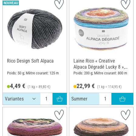
Rico Design Soft Alpaca
Laine Rico « Creative
Alpaca Dégradé Lucky 8 »,
Summer
Poids: 50 g; Mètre courant: 125 m
Poids: 200 g; Mètre courant: 800 m
4,49 €
22,99 €
(1 kg = 89,80 €)
(1 kg = 114,95 €)
Summer