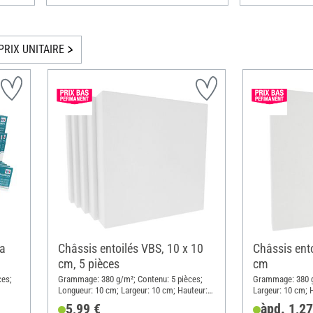
PRIX UNITAIRE
ga
Châssis entoilés VBS, 10 x 10
Châssis ento
cm, 5 pièces
cm
ces;
Grammage: 380 g/m²; Contenu: 5 pièces;
Grammage: 380 g
Longueur: 10 cm; Largeur: 10 cm; Hauteur:
Largeur: 10 cm; 
1.8 cm; Matériau: Coton, Bois brut
Coton
5,99 €
àpd. 1,27