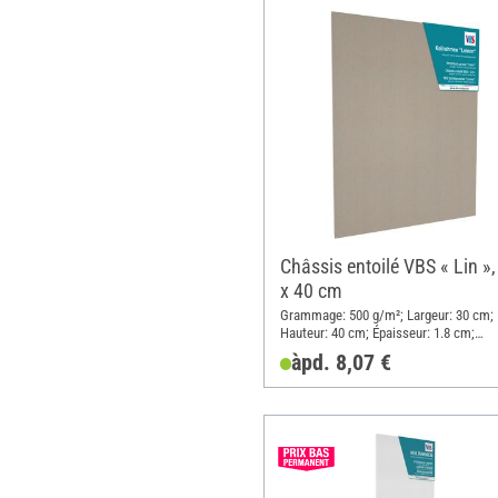
Châssis entoilé VBS « Lin »,
x 40 cm
Grammage: 500 g/m²; Largeur: 30 cm;
Hauteur: 40 cm; Épaisseur: 1.8 cm;
Matériau: Lin
àpd. 8,07 €