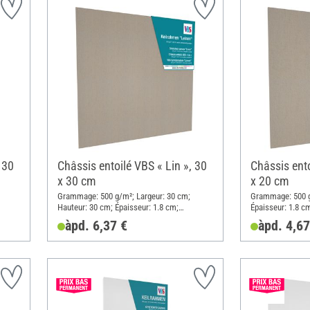
 30
Châssis entoilé VBS « Lin », 30
Châssis ento
x 30 cm
x 20 cm
Grammage: 500 g/m²; Largeur: 30 cm;
Grammage: 500 g
Hauteur: 30 cm; Épaisseur: 1.8 cm;
Épaisseur: 1.8 cm
Matériau: Lin
àpd. 6,37 €
àpd. 4,67