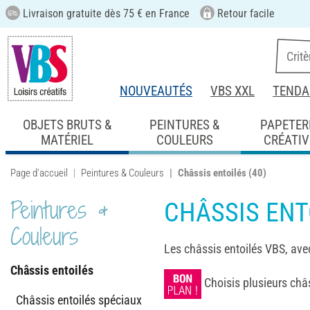
Livraison gratuite dès 75 € en France
Retour facile
NOUVEAUTÉS
VBS XXL
TENDA
OBJETS BRUTS &
PEINTURES &
PAPETER
MATÉRIEL
COULEURS
CRÉATIV
Page d'accueil
Peintures & Couleurs
Châssis entoilés
(40)
Peintures &
CHÂSSIS ENT
Couleurs
Les châssis entoilés VBS, avec
Châssis entoilés
Choisis plusieurs châs
Châssis entoilés spéciaux