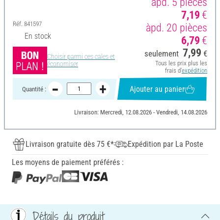
àpd. 5 pièces
7,19
€
Réf.
841597
àpd. 20 pièces
En stock
6,79
€
7,99
seulement
€
Choisir parmi ces cales et
Tous les prix plus les
économiser
frais d'
expédition
Ajouter au panier
Quantité :
Livraison: Mercredi, 12.08.2026 - Vendredi, 14.08.2026
Livraison gratuite dès 75 €*
Expédition par La Poste
Les moyens de paiement préférés :
Détails du produit