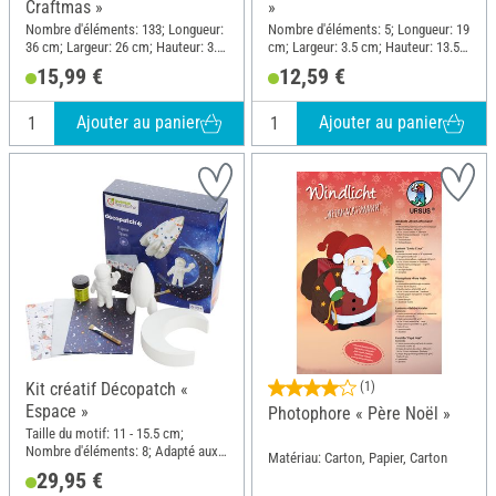
Craftmas »
»
Nombre d'éléments: 133; Longueur:
Nombre d'éléments: 5; Longueur: 19
36 cm; Largeur: 26 cm; Hauteur: 3.2
cm; Largeur: 3.5 cm; Hauteur: 13.5
cm; Matériau: Papier, Carton,
cm; Matériau: Papier, Papier mâché
15,99 €
12,59 €
Plastique
Ajouter au panier
Ajouter au panier
Kit créatif Décopatch «
(1)
Espace »
Photophore « Père Noël »
Taille du motif: 11 - 15.5 cm;
Nombre d'éléments: 8; Adapté aux
Matériau: Carton, Papier, Carton
enfants; Longueur: 27 cm; Largeur:
29,95 €
26.5 cm; Matériau: Papier mâché,