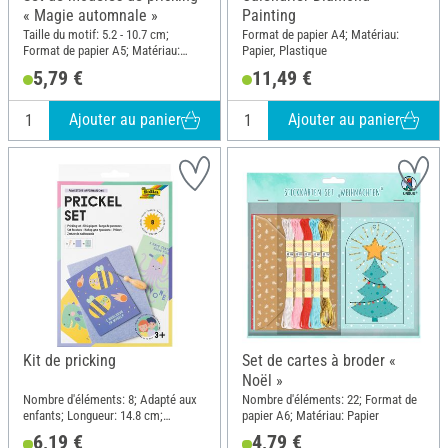
« Magie automnale »
Painting
Taille du motif: 5.2 - 10.7 cm;
Format de papier A4; Matériau:
Format de papier A5; Matériau:
Papier, Plastique
Papier
5,79 €
11,49 €
Ajouter au panier
Ajouter au panier
Kit de pricking
Set de cartes à broder «
Noël »
Nombre d'éléments: 8; Adapté aux
Nombre d'éléments: 22; Format de
enfants; Longueur: 14.8 cm;
papier A6; Matériau: Papier
Largeur: 10.5 cm; Matériau: Papier,
6,19 €
4,79 €
Bois, Polyester (PES), Métal