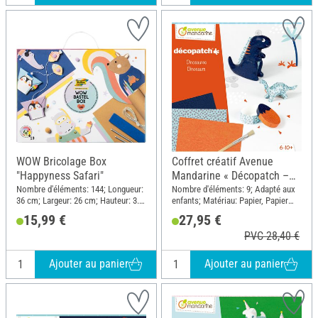
WOW Bricolage Box
Coffret créatif Avenue
"Happyness Safari"
Mandarine « Décopatch –
Dinosaure »
Nombre d'éléments: 144; Longueur:
Nombre d'éléments: 9; Adapté aux
36 cm; Largeur: 26 cm; Hauteur: 3.2
enfants; Matériau: Papier, Papier
cm; Matériau: Papier, Carton,
mâché, Bois
15,99 €
27,95 €
Plastique
PVC 28,40 €
Ajouter au panier
Ajouter au panier