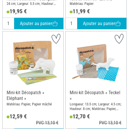
24 cm; Largeur: 5.5 cm; Hauteur:
Matériau: Papier
16.5 cm; Matériau: Bois, Papier,
19,95 €
11,99 €
Carton
Ajouter au panier
Ajouter au panier
Mini-kit Décopatch «
Mini-kit Décopatch « Teckel
Eléphant »
»
Matériau: Papier, Papier mâché
Longueur: 13.5 cm; Largeur: 4.5 cm;
Hauteur: 8 cm; Matériau: Papier,
Papier mâché
12,59 €
12,70 €
PVC 13,10 €
PVC 13,10 €