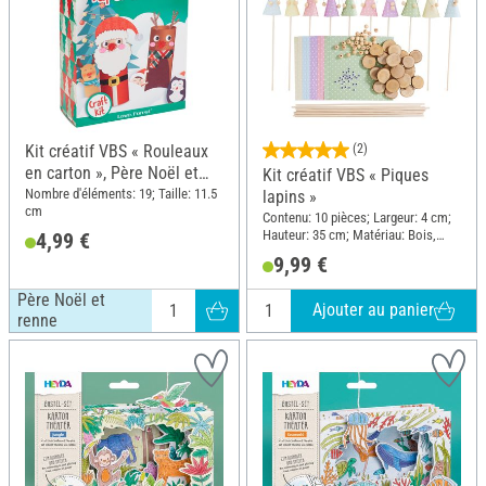
Kit créatif VBS « Rouleaux
(2)
en carton », Père Noël et
Kit créatif VBS « Piques
renne
Nombre d'éléments: 19; Taille: 11.5
lapins »
cm
Contenu: 10 pièces; Largeur: 4 cm;
Hauteur: 35 cm; Matériau: Bois,
4,99 €
Papier, Plastique, Fil de fer
9,99 €
Père Noël et
Ajouter au panier
renne