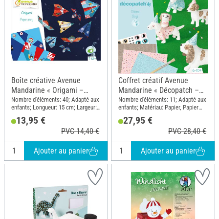
Boîte créative Avenue
Coffret créatif Avenue
Mandarine « Origami –
Mandarine « Décopatch –
Avions et fusées »
Chiens »
Nombre d'éléments: 40; Adapté aux
Nombre d'éléments: 11; Adapté aux
enfants; Longueur: 15 cm; Largeur:
enfants; Matériau: Papier, Papier
15 cm; Matériau: Papier
mâché, Bois
13,95 €
27,95 €
PVC 14,40 €
PVC 28,40 €
Ajouter au panier
Ajouter au panier