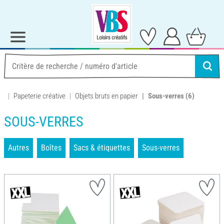
Papeterie créative
Objets bruts en papier
Sous-verres
(6)
SOUS-VERRES
Autres
Boîtes
Sacs & étiquettes
Sous-verres