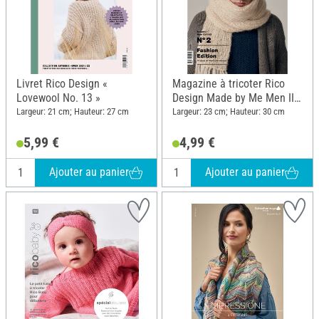
Livret Rico Design «
Magazine à tricoter Rico
Lovewool No. 13 »
Design Made by Me Men II -
Fashion Edition
Largeur: 21 cm; Hauteur: 27 cm
Largeur: 23 cm; Hauteur: 30 cm
5,99 €
4,99 €
Ajouter au panier
Ajouter au panier