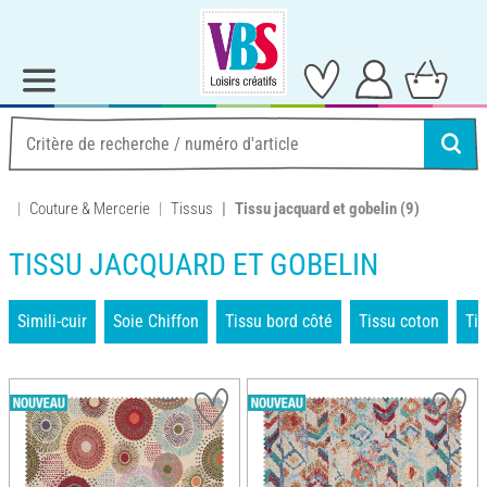
Couture & Mercerie
Tissus
Tissu jacquard et gobelin
(9)
TISSU JACQUARD ET GOBELIN
Simili-cuir
Soie Chiffon
Tissu bord côté
Tissu coton
Tis