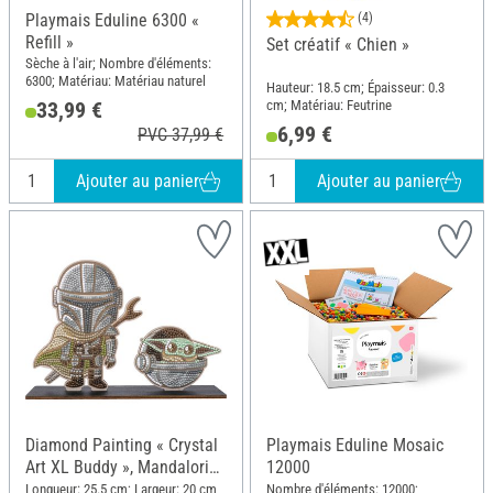
Playmais Eduline 6300 «
(4)
Refill »
Set créatif « Chien »
Sèche à l'air; Nombre d'éléments:
6300; Matériau: Matériau naturel
Hauteur: 18.5 cm; Épaisseur: 0.3
cm; Matériau: Feutrine
33,99 €
6,99 €
PVC 37,99 €
Ajouter au panier
Ajouter au panier
Diamond Painting « Crystal
Playmais Eduline Mosaic
Art XL Buddy », Mandalorian
12000
& Grogu
Longueur: 25.5 cm; Largeur: 20 cm
Nombre d'éléments: 12000;