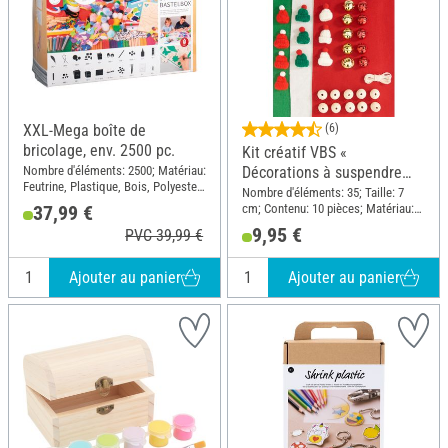
XXL-Mega boîte de
(6)
bricolage, env. 2500 pc.
Kit créatif VBS «
Nombre d'éléments: 2500; Matériau:
Décorations à suspendre
Feutrine, Plastique, Bois, Polyester
enfants de Noël »
Nombre d'éléments: 35; Taille: 7
(PES), Papier
cm; Contenu: 10 pièces; Matériau:
37,99 €
Feutrine, Bois, Métal, Polyester
9,95 €
PVC 39,99 €
(PES)
Ajouter au panier
Ajouter au panier