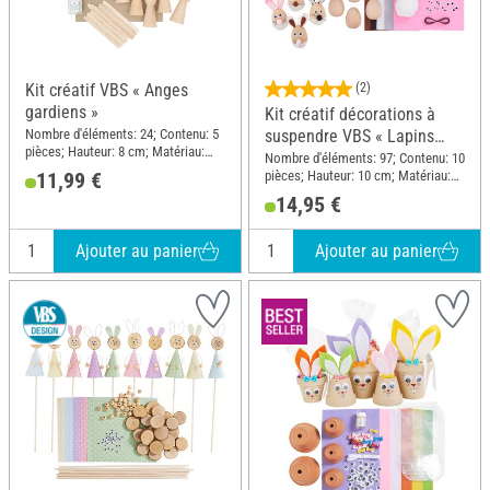
Kit créatif VBS « Anges
(2)
gardiens »
Kit créatif décorations à
Nombre d'éléments: 24; Contenu: 5
suspendre VBS « Lapins
pièces; Hauteur: 8 cm; Matériau:
œufs »
Nombre d'éléments: 97; Contenu: 10
Bois, Aluminium, Papier, Bambou
pièces; Hauteur: 10 cm; Matériau:
11,99 €
Bois, Polyester (PES), Fil de fer,
14,95 €
Feutrine
Ajouter au panier
Ajouter au panier