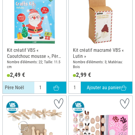
Kit créatif VBS «
Kit créatif macramé VBS «
Caoutchouc mousse », Père
Lutin »
Noël
Nombre d'éléments: 22; Taille: 11.5
Nombre d'éléments: 3; Matériau:
cm
Bois
2,49 €
2,99 €
Ajouter au panier
Père Noël