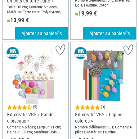
Nombre d'éléments: 346; Matériau:
en pots en terre cuite »
Bois, Feutrine, Coton
Taille: 10 cm; Contenu: 5 pièces;
Matériau: Terre cuite, Polystyrène,
19,99 €
Plastique, Polyester (PES), Paille
13,99 €
Ajouter au panier
Ajouter au panier
(5)
(3)
Kit créatif VBS « Bande
Kit créatif VBS « Lapins
d'oiseaux »
colorés »
Contenu: 5 pièces; Largeur: 11 cm;
Nombre d'éléments: 181; Contenu: 6
Hauteur: 8.5 cm; Matériau: Bois,
pièces; Matériau: Feutrine,
Papier, Paille
Caoutchouc mousse, Plastique,