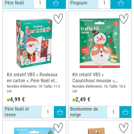
Père Noël
Pingouin
Kit créatif VBS « Rouleaux
Kit créatif VBS «
en carton », Père Noël et
Caoutchouc mousse »,
renne
Bonhomme de neige
Nombre d'éléments: 19; Taille: 11.5
Nombre d'éléments: 15; Taille: 10.5
cm
cm
4,99 €
2,49 €
Père Noël et
Bonhomme de
renne
neige