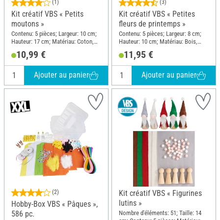
(1)
(3)
Kit créatif VBS « Petits
Kit créatif VBS « Petites
moutons »
fleurs de printemps »
Contenu: 5 pièces; Largeur: 10 cm;
Contenu: 5 pièces; Largeur: 8 cm;
Hauteur: 17 cm; Matériau: Coton,
Hauteur: 10 cm; Matériau: Bois,
Caoutchouc mousse, Plastique,
Caoutchouc mousse, Plastique,
10,99 €
11,95 €
Papier
Papier
Ajouter au panier
Ajouter au panier
(2)
Kit créatif VBS « Figurines
lutins »
Hobby-Box VBS « Pâques »,
Nombre d'éléments: 51; Taille: 14
586 pc.