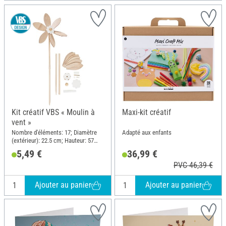
Kit créatif VBS « Moulin à
Maxi-kit créatif
vent »
Nombre d'éléments: 17; Diamètre
Adapté aux enfants
(extérieur): 22.5 cm; Hauteur: 57
cm; Matériau: Bois, Plastique,
5,49 €
36,99 €
Métal
PVC 46,39 €
Ajouter au panier
Ajouter au panier