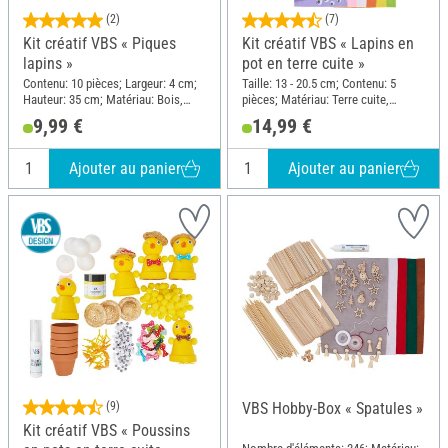
(2)
(7)
Kit créatif VBS « Piques
Kit créatif VBS « Lapins en
lapins »
pot en terre cuite »
Contenu: 10 pièces; Largeur: 4 cm;
Taille: 13 - 20.5 cm; Contenu: 5
Hauteur: 35 cm; Matériau: Bois,
pièces; Matériau: Terre cuite,
Papier, Plastique, Fil de fer
Feutrine, Polyester (PES)
9,99 €
14,99 €
Ajouter au panier
Ajouter au panier
(9)
VBS Hobby-Box « Spatules »
Kit créatif VBS « Poussins