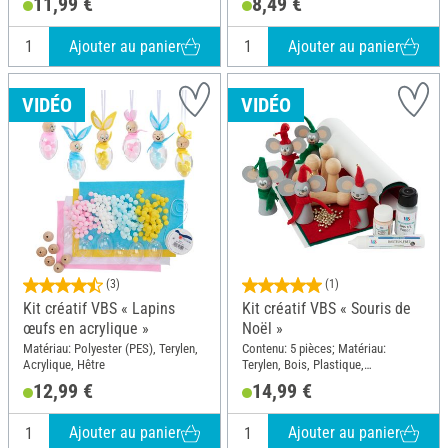
11,99 €
8,49 €
Bois
Ajouter au panier
Ajouter au panier
VIDÉO
VIDÉO
(3)
(1)
Kit créatif VBS « Lapins
Kit créatif VBS « Souris de
œufs en acrylique »
Noël »
Matériau: Polyester (PES), Terylen,
Contenu: 5 pièces; Matériau:
Acrylique, Hêtre
Terylen, Bois, Plastique,
Caoutchouc mousse
12,99 €
14,99 €
Ajouter au panier
Ajouter au panier