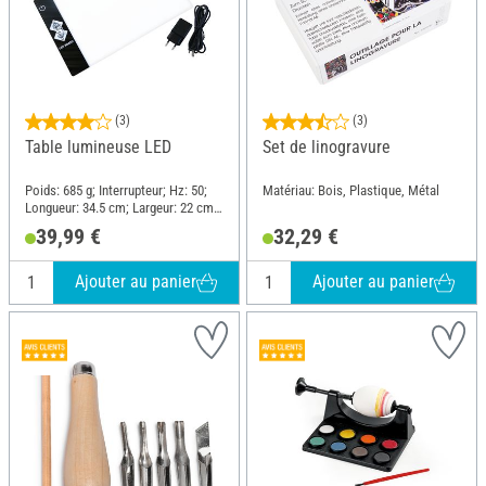
(3)
(3)
Table lumineuse LED
Set de linogravure
Poids: 685 g; Interrupteur; Hz: 50;
Matériau: Bois, Plastique, Métal
Longueur: 34.5 cm; Largeur: 22 cm;
Hauteur: 1 cm; Matériau: Verre,
39,99 €
32,29 €
Plastique
Ajouter au panier
Ajouter au panier