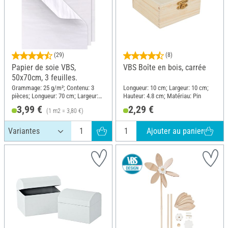
(29)
(8)
Papier de soie VBS,
VBS Boîte en bois, carrée
50x70cm, 3 feuilles.
Grammage: 25 g/m²; Contenu: 3
Longueur: 10 cm; Largeur: 10 cm;
pièces; Longueur: 70 cm; Largeur:
Hauteur: 4.8 cm; Matériau: Pin
50 cm; Matériau: Fibres de mûrier
3,99 €
2,29 €
(1 m2 = 3,80 €)
Ajouter au panier