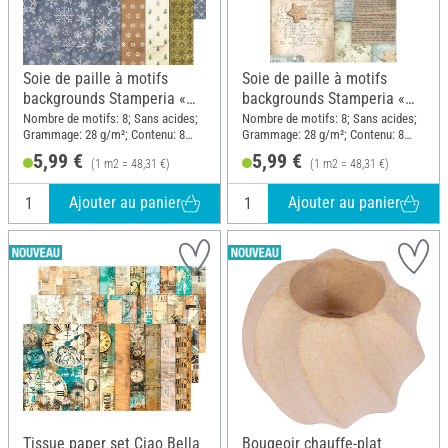
Soie de paille à motifs
Soie de paille à motifs
backgrounds Stamperia «
backgrounds Stamperia «
Silent Night », DIN A6, set
White Christmas », DIN A6,
Nombre de motifs: 8; Sans acides;
Nombre de motifs: 8; Sans acides;
Grammage: 28 g/m²; Contenu: 8
Grammage: 28 g/m²; Contenu: 8
de 8 pièces
set de 8 pièces
pièces; Format de papier A6;
pièces; Format de papier A6;
5,99 €
5,99 €
(1 m2 = 48,31 €)
(1 m2 = 48,31 €)
Matériau: Papier
Matériau: Papier
Ajouter au panier
Ajouter au panier
Tissue paper set Ciao Bella
Bougeoir chauffe-plat