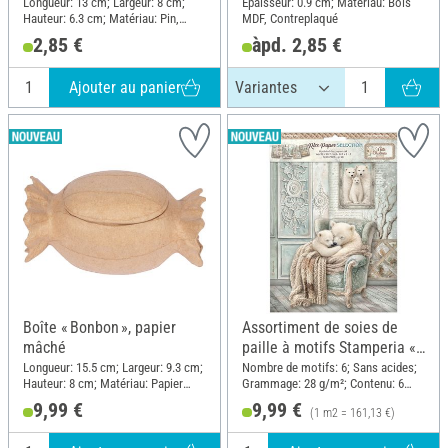
Longueur: 13 cm; Largeur: 8 cm;
Épaisseur: 0.9 cm; Matériau: Bois
Hauteur: 6.3 cm; Matériau: Pin,
MDF, Contreplaqué
Métal
2,85 €
àpd. 2,85 €
Ajouter au panier
Boîte « Bonbon », papier
Assortiment de soies de
mâché
paille à motifs Stamperia «
White Christmas », DIN A4,
Longueur: 15.5 cm; Largeur: 9.3 cm;
Nombre de motifs: 6; Sans acides;
Hauteur: 8 cm; Matériau: Papier
Grammage: 28 g/m²; Contenu: 6
set de 6 pièces
mâché
pièces; Format de papier A4;
9,99 €
9,99 €
(1 m2 = 161,13 €)
Matériau: Papier