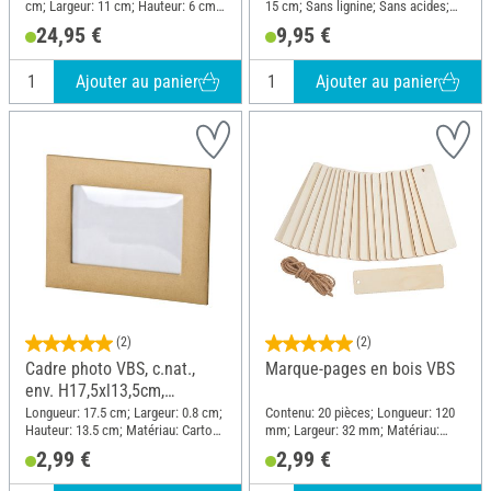
cm; Largeur: 11 cm; Hauteur: 6 cm;
15 cm; Sans lignine; Sans acides;
Matériau: Bois brut
Contenu: 12 pièces; Matériau:
24,95 €
9,95 €
Carton
Ajouter au panier
Ajouter au panier
(2)
(2)
Cadre photo VBS, c.nat.,
Marque-pages en bois VBS
env. H17,5xl13,5cm,
déc.rect.
Longueur: 17.5 cm; Largeur: 0.8 cm;
Contenu: 20 pièces; Longueur: 120
Hauteur: 13.5 cm; Matériau: Carton,
mm; Largeur: 32 mm; Matériau:
Plastique
Contreplaqué
2,99 €
2,99 €