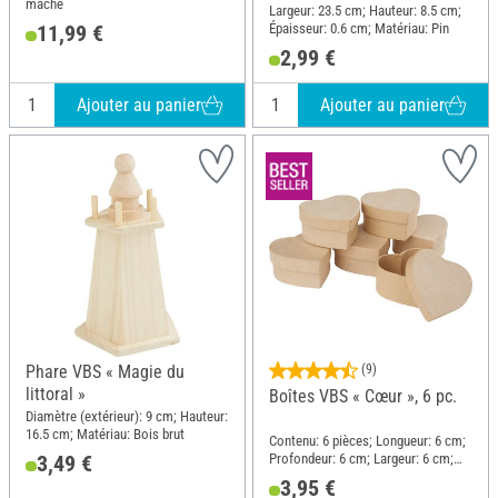
mâché
Largeur: 23.5 cm; Hauteur: 8.5 cm;
Épaisseur: 0.6 cm; Matériau: Pin
11,99 €
2,99 €
Ajouter au panier
Ajouter au panier
Phare VBS « Magie du
(9)
littoral »
Boîtes VBS « Cœur », 6 pc.
Diamètre (extérieur): 9 cm; Hauteur:
16.5 cm; Matériau: Bois brut
Contenu: 6 pièces; Longueur: 6 cm;
Profondeur: 6 cm; Largeur: 6 cm;
3,49 €
Hauteur: 3 cm; Matériau: Papier
3,95 €
mâché