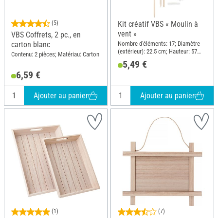
(5)
Kit créatif VBS « Moulin à
vent »
VBS Coffrets, 2 pc., en
Nombre d'éléments: 17; Diamètre
carton blanc
(extérieur): 22.5 cm; Hauteur: 57
Contenu: 2 pièces; Matériau: Carton
cm; Matériau: Bois, Plastique,
5,49 €
Métal
6,59 €
Ajouter au panier
Ajouter au panier
(1)
(7)