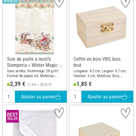
Soie de paille à motifs
Coffre en bois VBS, bois
Stamperia « Winter Magic -
brut
Santa Claus »
Sans acides; Grammage: 28 g/m²;
Longueur: 8.2 cm; Largeur: 5.7 cm;
Format de papier A4; Matériau:
Hauteur: 5 cm; Matériau: Bois,
Papier
Métal
2,39 €
1,85 €
(1 m2 = 38,55 €)
Ajouter au panier
Ajouter au panier