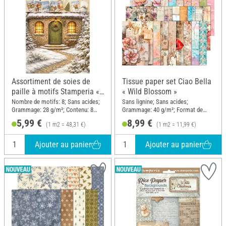
Assortiment de soies de
Tissue paper set Ciao Bella
paille à motifs Stamperia «
« Wild Blossom »
Silent Night », DIN A6, set
Nombre de motifs: 8; Sans acides;
Sans lignine; Sans acides;
Grammage: 28 g/m²; Contenu: 8
Grammage: 40 g/m²; Format de
de 8 pièces
pièces; Format de papier A6;
papier A5; Matériau: Papier
5,99 €
8,99 €
(1 m2 = 48,31 €)
(1 m2 = 11,99 €)
Matériau: Papier
Ajouter au panier
Ajouter au panier