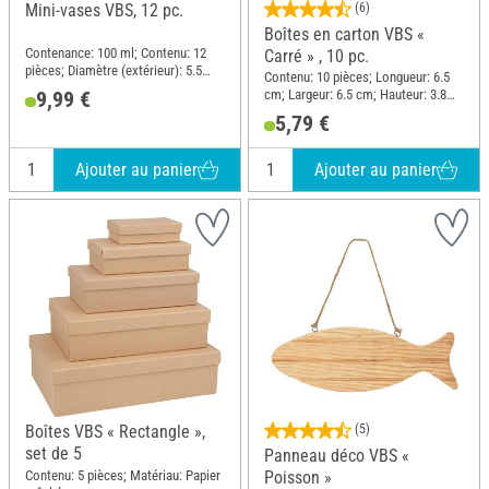
Mini-vases VBS, 12 pc.
(6)
Boîtes en carton VBS «
Contenance: 100 ml; Contenu: 12
Carré » , 10 pc.
pièces; Diamètre (extérieur): 5.5
Contenu: 10 pièces; Longueur: 6.5
cm; Hauteur: 7 cm; Matériau: Verre
cm; Largeur: 6.5 cm; Hauteur: 3.8
9,99 €
cm; Matériau: Papier mâché
5,79 €
Ajouter au panier
Ajouter au panier
Boîtes VBS « Rectangle »,
(5)
set de 5
Panneau déco VBS «
Contenu: 5 pièces; Matériau: Papier
Poisson »