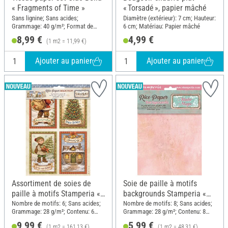
« Fragments of Time »
« Torsadé », papier mâché
Sans lignine; Sans acides;
Diamètre (extérieur): 7 cm; Hauteur:
Grammage: 40 g/m²; Format de
6 cm; Matériau: Papier mâché
papier A5; Matériau: Papier
8,99 €
4,99 €
(1 m2 = 11,99 €)
Ajouter au panier
Ajouter au panier
Assortiment de soies de
Soie de paille à motifs
paille à motifs Stamperia «
backgrounds Stamperia «
Silent Night », DIN A4, set
Winter Magic », DIN A6, set
Nombre de motifs: 6; Sans acides;
Nombre de motifs: 8; Sans acides;
Grammage: 28 g/m²; Contenu: 6
Grammage: 28 g/m²; Contenu: 8
de 6 pièces
de 8 pièces
pièces; Format de papier A4;
pièces; Format de papier A6;
9,99 €
5,99 €
(1 m2 = 161,13 €)
(1 m2 = 48,31 €)
Matériau: Papier
Matériau: Papier