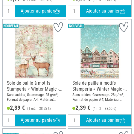
Ajouter au panier
Ajouter au panier
Soie de paille à motifs
Soie de paille à motifs
Stamperia « Winter Magic -
Stamperia « Winter Magic -
Deer »
Village »
Sans acides; Grammage: 28 g/m²;
Sans acides; Grammage: 28 g/m²;
Format de papier A4; Matériau:
Format de papier A4; Matériau:
Papier
Papier
2,39 €
2,39 €
(1 m2 = 38,55 €)
(1 m2 = 38,55 €)
Ajouter au panier
Ajouter au panier