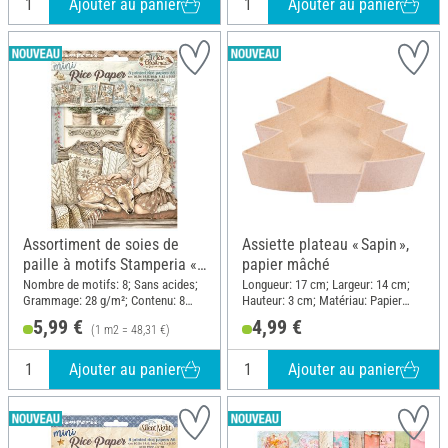
Ajouter au panier
Ajouter au panier
Assortiment de soies de
Assiette plateau « Sapin »,
paille à motifs Stamperia «
papier mâché
White Christmas », DIN A6,
Nombre de motifs: 8; Sans acides;
Longueur: 17 cm; Largeur: 14 cm;
Grammage: 28 g/m²; Contenu: 8
Hauteur: 3 cm; Matériau: Papier
set de 8 pièces
pièces; Format de papier A6;
mâché
5,99 €
4,99 €
(1 m2 = 48,31 €)
Matériau: Papier
Ajouter au panier
Ajouter au panier