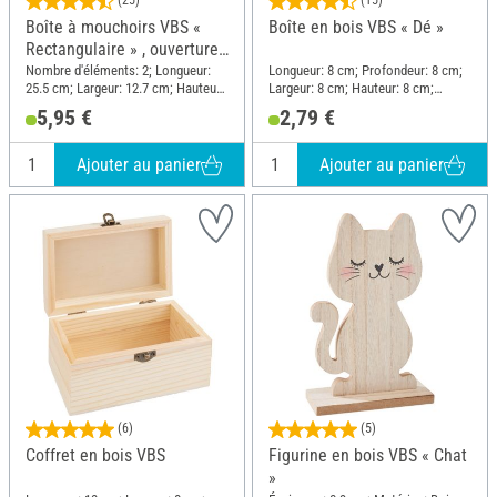
Boîte à mouchoirs VBS «
Boîte en bois VBS « Dé »
Rectangulaire » , ouverture
ovale
Nombre d'éléments: 2; Longueur:
Longueur: 8 cm; Profondeur: 8 cm;
25.5 cm; Largeur: 12.7 cm; Hauteur:
Largeur: 8 cm; Hauteur: 8 cm;
9 cm; Matériau: Bois brut
Matériau: Bois brut
5,95 €
2,79 €
Ajouter au panier
Ajouter au panier
(6)
(5)
Coffret en bois VBS
Figurine en bois VBS « Chat
»