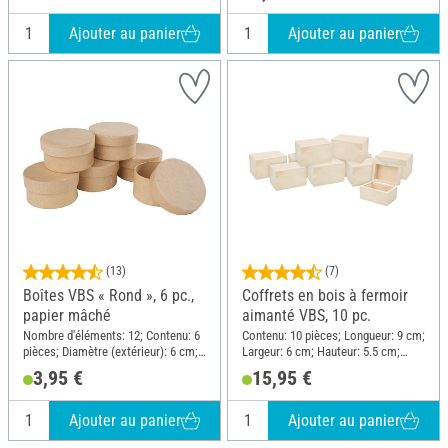
Ajouter au panier
Ajouter au panier
(13)
(7)
Boîtes VBS « Rond », 6 pc.,
Coffrets en bois à fermoir
papier mâché
aimanté VBS, 10 pc.
Nombre d'éléments: 12; Contenu: 6
Contenu: 10 pièces; Longueur: 9 cm;
pièces; Diamètre (extérieur): 6 cm;
Largeur: 6 cm; Hauteur: 5.5 cm;
Hauteur: 3 cm; Matériau: Papier
Épaisseur: 6.6 mm; Matériau: Pin
3,95 €
15,95 €
mâché
Ajouter au panier
Ajouter au panier