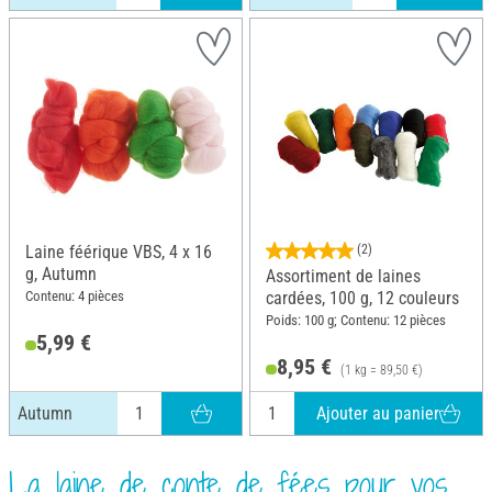
Laine féérique VBS, 4 x 16
(2)
g, Autumn
Assortiment de laines
Contenu: 4 pièces
cardées, 100 g, 12 couleurs
Poids: 100 g; Contenu: 12 pièces
5,99 €
8,95 €
(1 kg = 89,50 €)
Ajouter au panier
Autumn
La laine de conte de fées pour vos