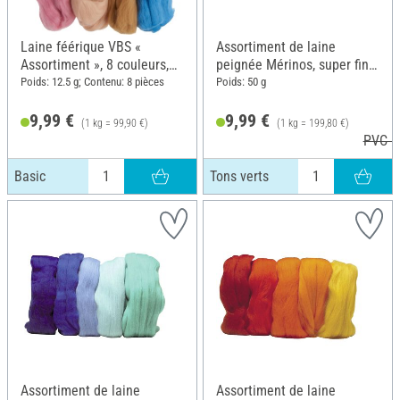
Laine féérique VBS «
Assortiment de laine
Assortiment », 8 couleurs,
peignée Mérinos, super fine,
Basic
50 g, Tons verts
Poids: 12.5 g; Contenu: 8 pièces
Poids: 50 g
9,99 €
9,99 €
(1 kg = 99,90 €)
(1 kg = 199,80 €)
PVC 1
Basic
Tons verts
Assortiment de laine
Assortiment de laine