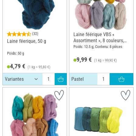
(32)
Laine féérique VBS «
Assortiment », 8 couleurs,
Laine féerique, 50 g
Pastel
Poids: 12.5 g; Contenu: 8 pièces
Poids: 50 g
9,99 €
(1 kg = 99,90 €)
4,79 €
(1 kg = 95,80 €)
Pastel