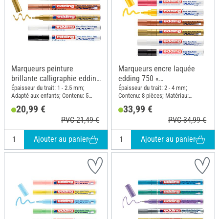
Marqueurs peinture
Marqueurs encre laquée
brillante calligraphie edding
edding 750 «
753, set de 5
Metallic/Pastel », set de 8
Épaisseur du trait: 1 - 2.5 mm;
Épaisseur du trait: 2 - 4 mm;
Adapté aux enfants; Contenu: 5
Contenu: 8 pièces; Matériau:
pièces
Aluminium, Plastique
20,99 €
33,99 €
PVC 21,49 €
PVC 34,99 €
Ajouter au panier
Ajouter au panier