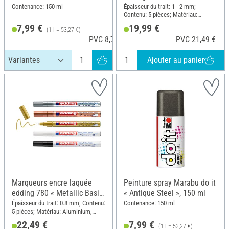
de 5
Contenance: 150 ml
Épaisseur du trait: 1 - 2 mm;
Contenu: 5 pièces; Matériau:
Aluminium, Plastique
7,99 €
19,99 €
(1 l = 53,27 €)
PVC 8,79 €
PVC 21,49 €
Ajouter au panier
Marqueurs encre laquée
Peinture spray Marabu do it
edding 780 « Metallic Basic
« Antique Steel », 150 ml
», set de 5
Épaisseur du trait: 0.8 mm; Contenu:
Contenance: 150 ml
5 pièces; Matériau: Aluminium,
Plastique
22,49 €
7,99 €
(1 l = 53,27 €)