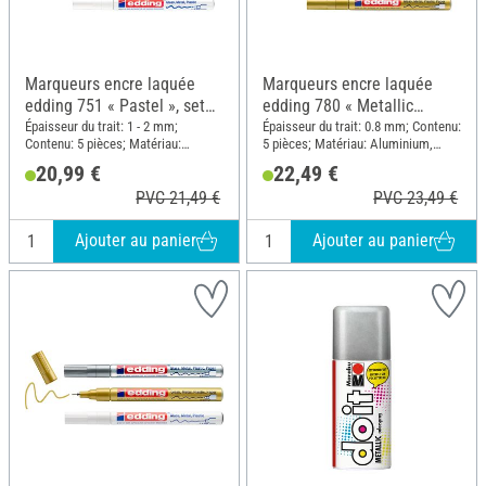
Marqueurs encre laquée
Marqueurs encre laquée
edding 751 « Pastel », set
edding 780 « Metallic
de 5
Special », set de 5
Épaisseur du trait: 1 - 2 mm;
Épaisseur du trait: 0.8 mm; Contenu:
Contenu: 5 pièces; Matériau:
5 pièces; Matériau: Aluminium,
Aluminium, Plastique
Plastique
20,99 €
22,49 €
PVC 21,49 €
PVC 23,49 €
Ajouter au panier
Ajouter au panier