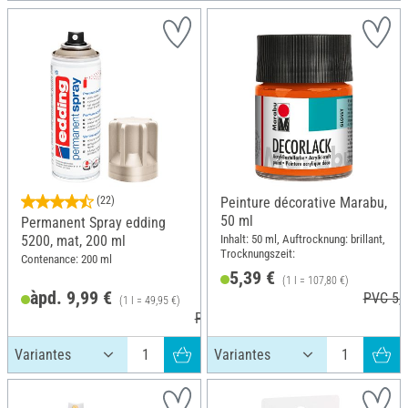
(22)
Peinture décorative Marabu,
50 ml
Permanent Spray edding
Inhalt: 50 ml, Auftrocknung: brillant,
5200, mat, 200 ml
Trocknungszeit:
Contenance: 200 ml
5,39 €
(1 l = 107,80 €)
àpd. 9,99 €
PVC 5,8
(1 l = 49,95 €)
PVC 11,79 €