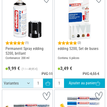
(1)
(2)
Permanent Spray edding
edding 5200, Set de buses
5200, brillant
Contenance: 200 ml
Contenu: 6 pièces
9,99 €
3,49 €
(1 l = 49,95 €)
PVC 11,79 €
PVC 4,55 €
Ajouter au panier