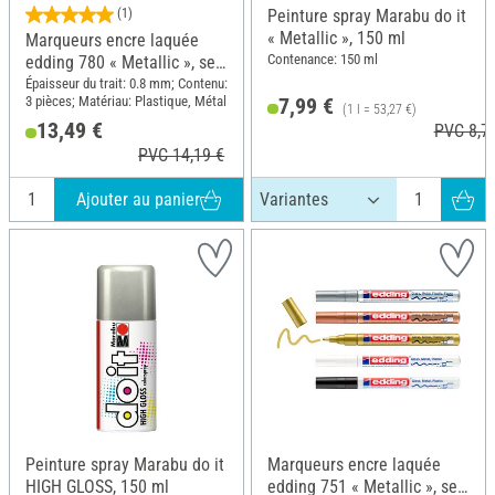
(1)
Peinture spray Marabu do it
« Metallic », 150 ml
Marqueurs encre laquée
Contenance: 150 ml
edding 780 « Metallic », set
de 3
Épaisseur du trait: 0.8 mm; Contenu:
3 pièces; Matériau: Plastique, Métal
7,99 €
(1 l = 53,27 €)
13,49 €
PVC 8,7
PVC 14,19 €
Ajouter au panier
Peinture spray Marabu do it
Marqueurs encre laquée
HIGH GLOSS, 150 ml
edding 751 « Metallic », set