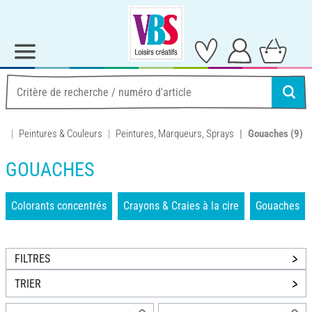
Peintures & Couleurs
Peintures, Marqueurs, Sprays
Gouaches
(9)
GOUACHES
Colorants concentrés
Crayons & Craies à la cire
Gouaches
FILTRES
TRIER