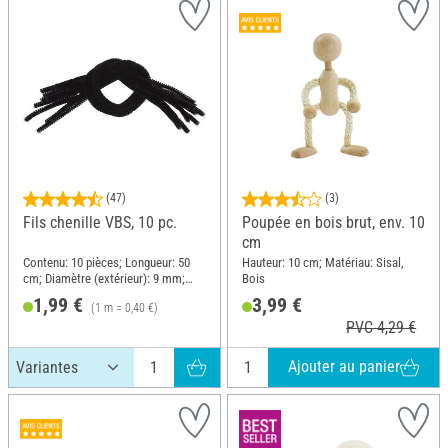
(47)
(3)
Fils chenille VBS, 10 pc.
Poupée en bois brut, env. 10
cm
Contenu: 10 pièces; Longueur: 50
Hauteur: 10 cm; Matériau: Sisal,
cm; Diamètre (extérieur): 9 mm;
Bois
Matériau: Fil de fer, Polyester (PES)
1,99 €
3,99 €
(1 m = 0,40 €)
PVC 4,29 €
Ajouter au panier