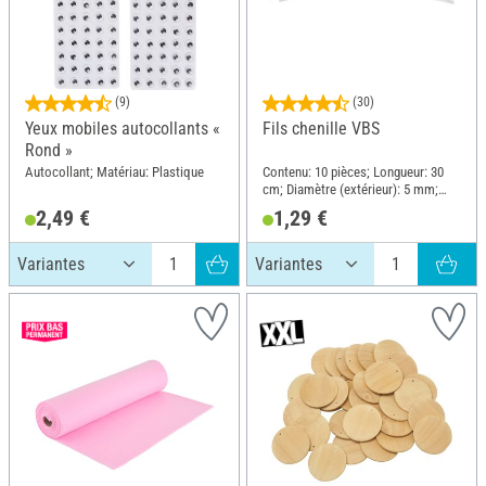
(9)
(30)
Yeux mobiles autocollants «
Fils chenille VBS
Rond »
Autocollant; Matériau: Plastique
Contenu: 10 pièces; Longueur: 30
cm; Diamètre (extérieur): 5 mm;
Matériau: Fil de fer, Polyester (PES)
2,49 €
1,29 €