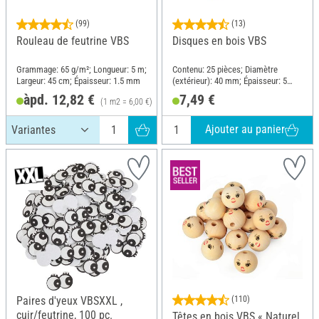
(99)
(13)
Rouleau de feutrine VBS
Disques en bois VBS
Grammage: 65 g/m²; Longueur: 5 m;
Contenu: 25 pièces; Diamètre
Largeur: 45 cm; Épaisseur: 1.5 mm
(extérieur): 40 mm; Épaisseur: 5
mm; Matériau: Bois
àpd. 12,82 €
7,49 €
(1 m2 = 6,00 €)
Ajouter au panier
Paires d'yeux VBSXXL ,
(110)
cuir/feutrine, 100 pc.
Têtes en bois VBS « Naturel