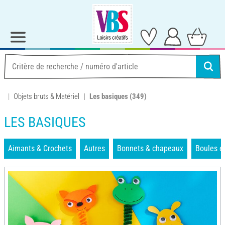
Objets bruts & Matériel
Les basiques
(349)
LES BASIQUES
Aimants & Crochets
Autres
Bonnets & chapeaux
Boules e