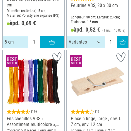
cm
Feutrine VBS, 20 x 30 cm
Diamètre (extérieur): 5 cm;
Matériau: Polystyrène expansé (PS)
Longueur: 30 cm; Largeur: 20 cm;
Épaisseur: 1.5 mm
àpd. 0,69 €
àpd. 0,52 €
(1 m2 = 10,83 €)
5 cm
(16)
(1)
Fils chenilles VBS «
Pince à linge, large , env. L.
Assortiment multicolore »,
7 cm, env. l 2 cm
30 cm, 500 pc.
Contenu: 500 pièces; Longueur: 30
Longueur: 7 cm; Largeur: 2 cm;