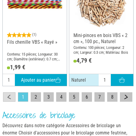
(1)
Mini-pinces en bois VBS « 2
cm », 100 pc., Naturel
Fils chenille VBS « Rayé »
Contenu: 100 pièces; Longueur: 2
cm; Largeur: 0.3 cm; Matériau: Bois
Contenu: 15 pièces; Longueur: 30
cm; Diamètre (extérieur): 0.7 cm;
4,79 €
Matériau: Polyester (PES), Fil de fer
1,99 €
Ajouter au panier
Naturel
1
2
3
4
5
6
7
8
Accessoires de bricolage
Découvrez dans notre catégorie Accessoires de bricolage un
énorme Choisir d'accessoires pour le bricolage comme feutrine,