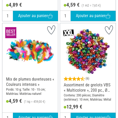
mm
4,89 €
4,59 €
(1 m2 = 7,65 €)
Ajouter au panier
Ajouter au panier
Mix de plumes duveteuses «
(6)
Couleurs intenses »
Assortiment de grelots VBS
Poids: 10 g; Taille: 10 - 15 cm;
« Multicolore », 200 pc., Ø
Matériau: Matériau naturel
10 mm
Contenu: 200 pièces; Diamètre
(extérieur): 10 mm; Matériau: Métal
4,59 €
(1 kg = 459,00 €)
12,99 €
Ajouter au panier
Ajouter au panier