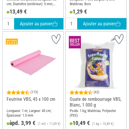
cm; Diamètre (extérieur): 5 mm;
Matériau: Bois
Matériau: Fil de fer, Polyester (PES)
13,49 €
1,29 €
Ajouter au panier
Ajouter au panier
(173)
(62)
Feutrine VBS, 45 x 100 cm
Ouate de rembourrage VBS,
Blanc, 1 000 g
Longueur: 1 m; Largeur: 45 cm;
Poids: 1 kg; Matériau: Polyester
Épaisseur: 1.5 mm
(PES)
àpd. 3,99 €
10,49 €
(1 m2 = 11,09 €)
(1 kg = 10,49 €)