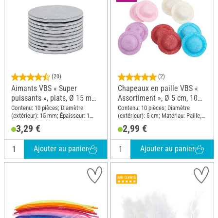
(20)
(2)
Aimants VBS « Super
Chapeaux en paille VBS «
puissants », plats, Ø 15 mm,
Assortiment », Ø 5 cm, 10
10 pc.
pc.
Contenu: 10 pièces; Diamètre
Contenu: 10 pièces; Diamètre
(extérieur): 15 mm; Épaisseur: 1
(extérieur): 5 cm; Matériau: Paille,
mm; Matériau: Métal
Plastique
3,29 €
2,99 €
Ajouter au panier
Ajouter au panier