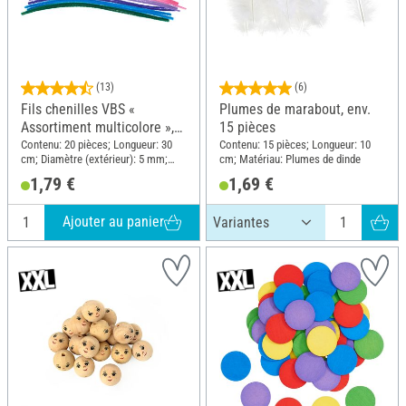
(13)
(6)
Fils chenilles VBS «
Plumes de marabout, env.
Assortiment multicolore »,
15 pièces
30 cm, 20 pc.
Contenu: 20 pièces; Longueur: 30
Contenu: 15 pièces; Longueur: 10
cm; Diamètre (extérieur): 5 mm;
cm; Matériau: Plumes de dinde
Matériau: Plastique
1,79 €
1,69 €
Ajouter au panier