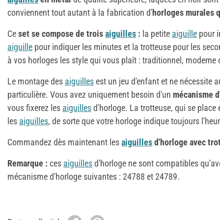
conviennent tout autant à la fabrication d'
horloges murales q
Ce
set se compose de trois
aiguilles
:
la petite
aiguille
pour i
aiguille
pour indiquer les minutes et la trotteuse pour les sec
à vos horloges les style qui vous plaît : traditionnel, moderne
Le montage des
aiguilles
est un jeu d'enfant et ne nécessite
particulière. Vous avez uniquement besoin d'un
mécanisme d'
vous fixerez les
aiguilles
d'horloge. La trotteuse, qui se place 
les
aiguilles
, de sorte que votre horloge indique toujours l'heu
Commandez dès maintenant les
aiguilles
d'horloge avec tro
Remarque :
ces
aiguilles
d'horloge ne sont compatibles qu'ave
mécanisme d'horloge suivantes : 24788 et 24789.