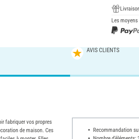
Livraiso
Les moyens d
AVIS CLIENTS
oir fabriquer vos propres
Recommandation sur 
décoration de maison. Ces
Nombre d'éléments: 
faciles à monter. Elles