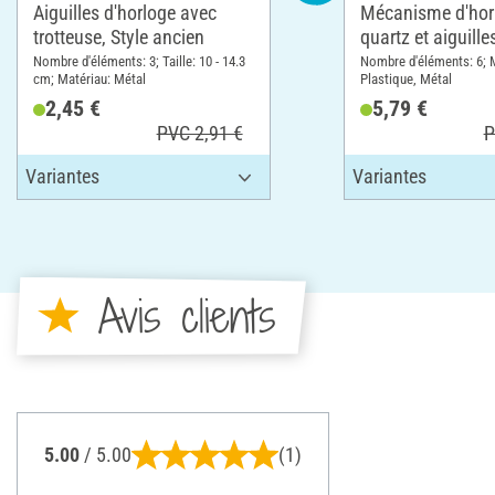
Aiguilles d'horloge avec
Mécanisme d'hor
trotteuse, Style ancien
quartz et aiguille
cadrans de 6 m
Nombre d'éléments: 3; Taille: 10 - 14.3
Nombre d'éléments: 6; 
cm; Matériau: Métal
Plastique, Métal
d'épaisseur ma
2,45 €
5,79 €
PVC 2,91 €
P
Avis clients
5.00
/ 5.00
(1)