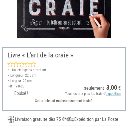
Livre « L'art de la craie »
: Du lettrage au street art
Longueur: 22.5 cm
Largeur: 22 cm
Réf.
191623
3,00
seulement
€
Epuisé !
Tous les prix plus les frais d'
expédition
Cet article est malheureusement épuisé.
Livraison gratuite dès 75 €*
Expédition par La Poste