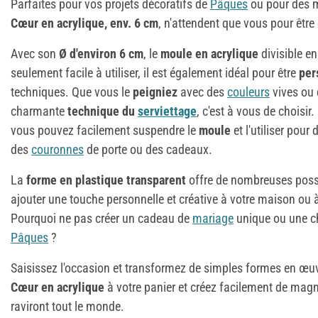
Parfaites pour vos projets décoratifs de
Pâques
ou pour des m
Cœur en acrylique, env. 6 cm
, n'attendent que vous pour être
Avec son
Ø d'environ 6 cm
, le
moule en acrylique
divisible e
seulement facile à utiliser, il est également idéal pour être
per
techniques. Que vous le
peigniez
avec des
couleurs
vives ou 
charmante
technique du
serviettage
, c'est à vous de choisir.
vous pouvez facilement suspendre le
moule
et l'utiliser pour
des
couronnes
de porte ou des cadeaux.
La
forme en plastique transparent
offre de nombreuses possib
ajouter une touche personnelle et créative à votre maison ou 
Pourquoi ne pas créer un cadeau de
mariage
unique ou une c
Pâques
?
Saisissez l'occasion et transformez de simples formes en œuvr
Cœur en acrylique
à votre panier et créez facilement de magn
raviront tout le monde.