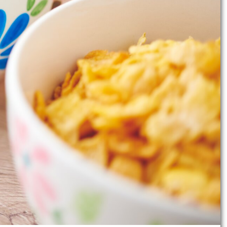
ndre des bols en porcelaine est une
uide, nous te montrons comment créer
e. Que tu sois débutant ou bricoleur
-regards.