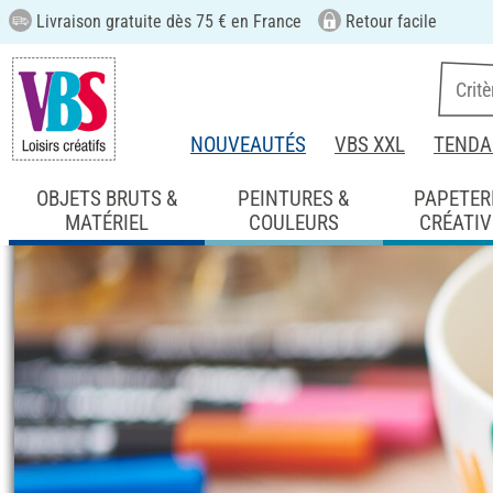
Livraison gratuite dès 75 € en France
Retour facile
NOUVEAUTÉS
VBS XXL
TENDA
OBJETS BRUTS &
PEINTURES &
PAPETER
MATÉRIEL
COULEURS
CRÉATIV
Page d'accueil
Idées & Explications
Créa
Créer des bols a
couleur pour porc
fiche créative n° 3480