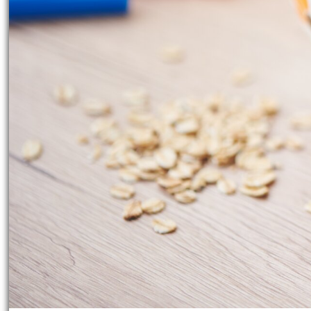
Degré de difficulté :
Débutants
Durée de réalisation :
30 minutes
Partager l'article
Imprimez la fiche
Es-tu prêt à ajouter une touche de cré
merveilleuse façon d'ajouter une tou
de magnifiques œuvres d'art résistant
expérimenté, ces instructions t'aidero