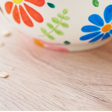
Voir la liste de matériel
ativité et une touche personnelle à tes bols ou ta vaisselle ? Pei
che personnelle et unique à ta vaisselle quotidienne. Dans ce g
es au lave-vaisselle avec des crayons de peinture pour porcelain
nt à transformer tes bols peints à la main en véritables accroche