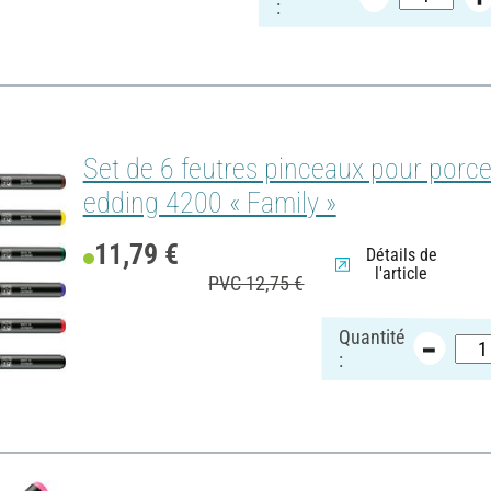
:
Set de 6 feutres pinceaux pour porce
edding 4200 « Family »
11,79 €
Détails de
l'article
PVC 12,75 €
Quantité
: