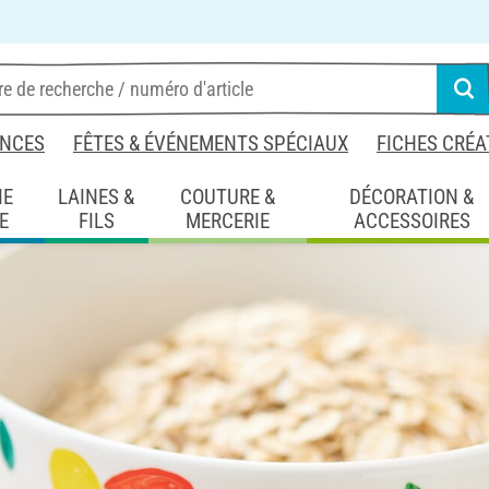
NCES
FÊTES & ÉVÉNEMENTS SPÉCIAUX
FICHES CRÉA
IE
LAINES &
COUTURE &
DÉCORATION &
E
FILS
MERCERIE
ACCESSOIRES
tions en peinture
Créer des bols avec des crayons de couleur pour porcela
vec des crayons de
elaine