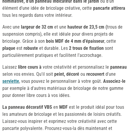
nominative, d'un panneau indicateur dans le jardin
ou d'un
élément d'une idée de bricolage créative, cette
pancarte attirera
tous les regards dans votre intérieur.
Avec une
largeur de 32 cm
et une
hauteur de 23,5 cm (
trous de
suspension compris), elle est idéale pour divers projets de
bricolage. Grâce à son
bois MDF de 4 mm d’épaisseur
, cette
plaque
est
robuste
et durable. Les
2 trous de fixation
sont
particulièrement pratiques et facilitent l'accrochage.
Laissez
libre cours à
votre créativité et personnalisez le
panneau
selon vos envies. Qu'il soit
peint, décoré
ou
recouvert
d'une
serviette
, vous pouvez le personnaliser à votre goût.
Associez-le
par exemple à d'autres matériaux de bricolage de notre gamme
pour donner libre cours à vos idées.
La panneau décoratif VBS
en
MDF
est le produit idéal pour tous
les amateurs de bricolage et les passionnés de loisirs créatifs.
Laissez-vous inspirer et exprimez votre créativité avec cette
pancarte polyvalente. Procurez-vous-la dès maintenant et