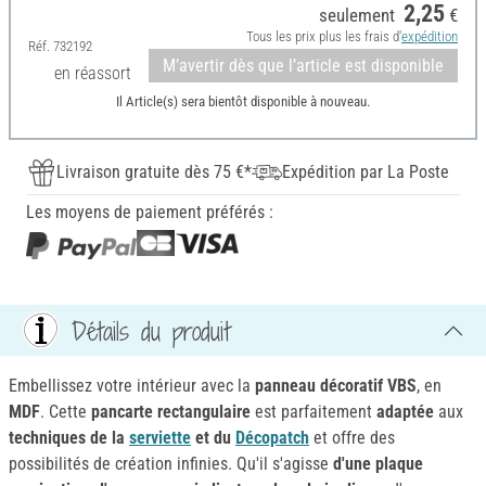
2,25
seulement
€
Tous les prix plus les frais d'
expédition
Réf.
732192
M’avertir dès que l’article est disponible
en réassort
Il Article(s) sera bientôt disponible à nouveau.
Livraison gratuite dès 75 €*
Expédition par La Poste
Les moyens de paiement préférés :
Détails du produit
Embellissez votre intérieur avec la
panneau décoratif VBS
, en
MDF
. Cette
pancarte rectangulaire
est parfaitement
adaptée
aux
techniques
de la
serviette
et du
Décopatch
et offre des
possibilités de création infinies. Qu'il s'agisse
d'une plaque