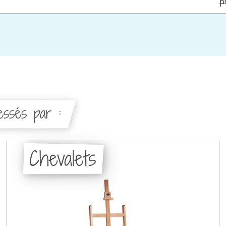
P
ressés par :
Chevalets