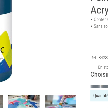
Acry
Contena
Sans so
Réf.
8433
En st
Choisir
Quantité