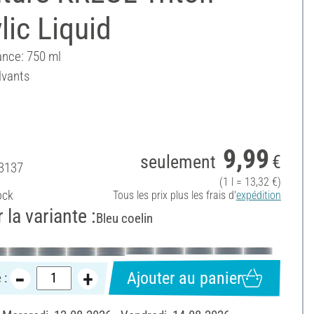
lic Liquid
nce: 750 ml
lvants
9,99
seulement
€
3137
(1 l = 13,32 €)
ock
Tous les prix plus les frais d'
expédition
 la variante :
Bleu coelin
Ajouter au panier
 :