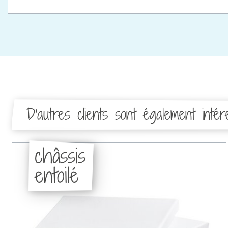
D'autres clients sont également inté
châssis
entoilé