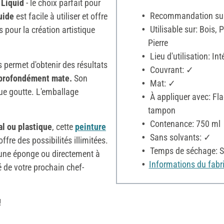
 Liquid
- le choix parfait pour
Recommandation sur 
uide
est facile à utiliser et offre
Utilisable sur: Bois, 
 pour la création artistique
Pierre
Lieu d'utilisation: Int
us permet d'obtenir des résultats
Couvrant: ✓
 profondément mate.
Son
Mat: ✓
que goutte. L'emballage
À appliquer avec: Fla
tampon
Contenance: 750 ml
al ou plastique
, cette
peinture
Sans solvants: ✓
ffre des possibilités illimitées.
Temps de séchage: S
 une éponge ou directement à
Informations du fabr
lé de votre prochain chef-
!