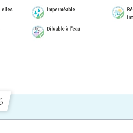
 elles
Imperméable
Ré
in
e
Diluable à l''eau
s