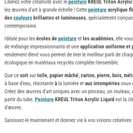
Libérez votre créativité avec le
peinture
KREUL Triton Acrylic
les œuvres d'art à grande échelle ! Cette
peinture
acrylique fl
des
couleurs
brillantes et lumineuses
, spécialement conçues
contemporaine.
Idéale pour les
écoles de
peinture
et
les académies
, elle vo
de mélange impressionnants et une
application uniforme et
rendement élevé vous permet de tirer le meilleur parti de cha
écologique en matériaux recyclés complète l'ensemble.
Que ce
soit
sur
toile, papier mâché, carton, pierre, bois, mét
à base d'eau, résistante
à
la lumière et
aux intempéries
vous o
Créez des œuvres d'art uniques avec un pinceau, un rouleau,
partir du tube.
Peinture
KREUL Triton Acrylic Liquid
est la c
d'œuvre.
Saisissez-le maintenant et donnez vie à vos visions créatives 