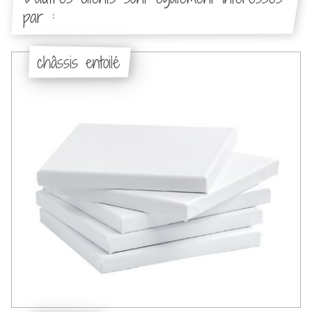
par :
châssis entoilé