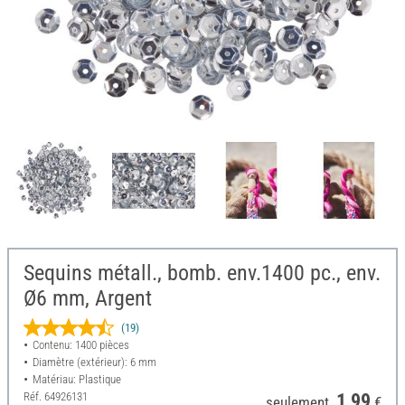
Sequins métall., bomb. env.1400 pc., env.
Ø6 mm, Argent
(19)
Contenu: 1400 pièces
Diamètre (extérieur): 6 mm
Matériau: Plastique
Réf.
64926131
1,99
seulement
€