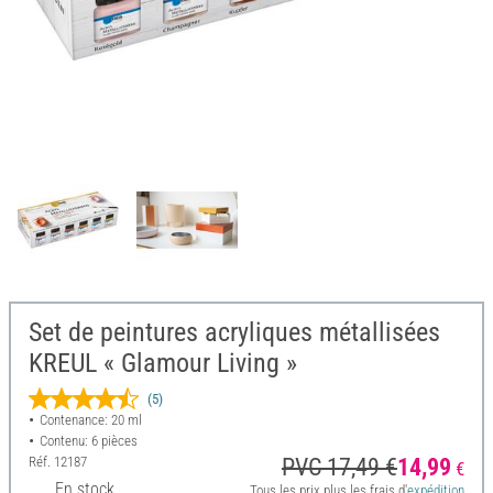
Set de peintures acryliques métallisées
KREUL « Glamour Living »
(5)
Contenance: 20 ml
Contenu: 6 pièces
Réf.
12187
PVC 17,49 €
14,99
€
En stock
Tous les prix plus les frais d'
expédition