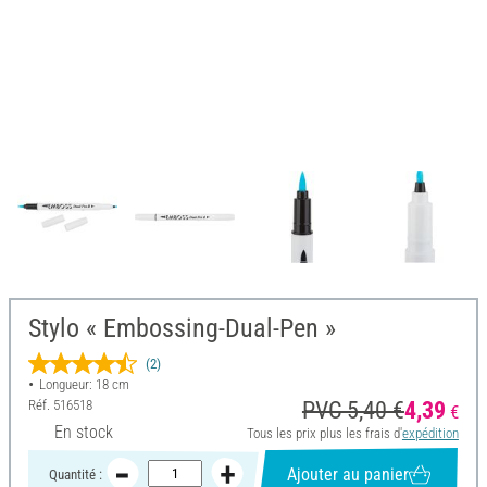
Stylo « Embossing-Dual-Pen »
(2)
Longueur: 18 cm
Réf.
516518
PVC 5,40 €
4,39
€
En stock
Tous les prix plus les frais d'
expédition
Ajouter au panier
Quantité :