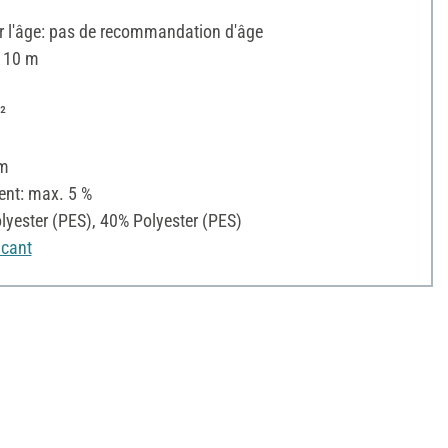
l'âge: pas de recommandation d'âge
: 10 m
²
cm
ent: max. 5 %
yester (PES), 40% Polyester (PES)
icant