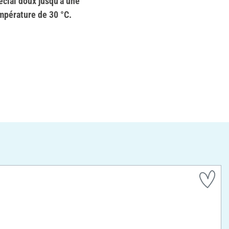
écial doux jusqu'à une
mpérature de 30 °C.