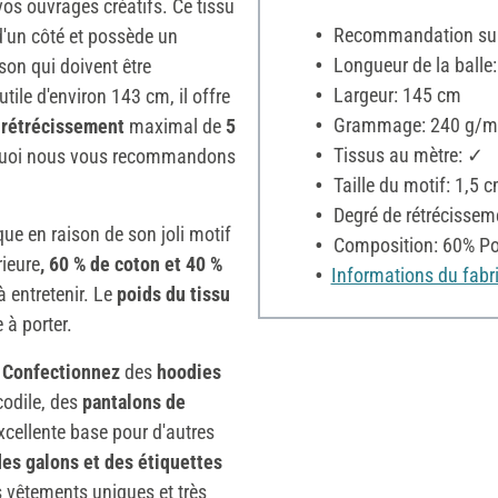
vos ouvrages créatifs. Ce tissu
Recommandation sur 
d'un côté et possède un
Longueur de la balle
son qui doivent être
Largeur: 145 cm
utile d'environ 143 cm, il offre
Grammage: 240 g/m
 rétrécissement
maximal de
5
Tissus au mètre: ✓
ourquoi nous vous recommandons
Taille du motif: 1,5 
Degré de rétrécissem
ue en raison de son joli motif
Composition: 60% Pol
rieure
, 60 % de coton et 40 %
Informations du fabr
à entretenir. Le
poids du tissu
 à porter.
.
Confectionnez
des
hoodies
codile, des
pantalons de
xcellente base pour d'autres
des galons et des étiquettes
s vêtements uniques et très