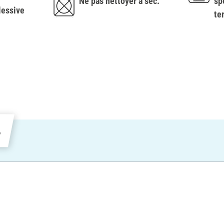
Ne pas nettoyer à sec.
sp
lessive
te
s