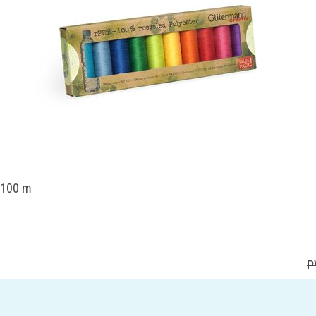
x 100 m
P