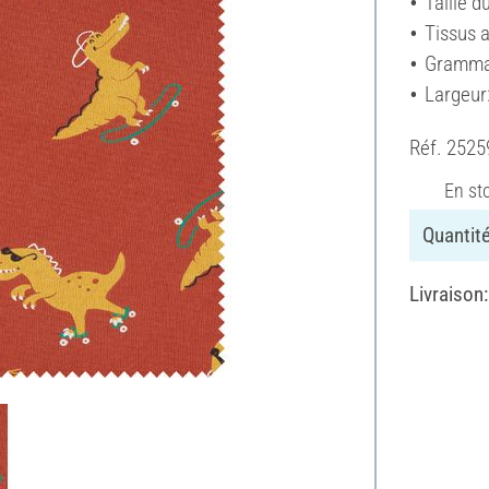
Taille d
Tissus 
Gramma
Largeur
Réf.
2525
En st
Quantité
Livraison