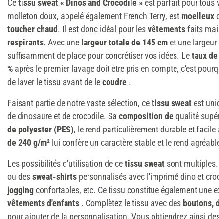
Ce
tissu sweat « Dinos and Crocodile »
est parfait pour tous 
molleton doux, appelé également French Terry, est
moelleux
toucher chaud
. Il est donc idéal pour les
vêtements
faits mai
respirants
. Avec une
largeur totale de 145 cm
et une largeur 
suffisamment de place pour concrétiser vos idées. Le
taux de
%
après le premier lavage doit être pris en compte, c'est p
de laver le tissu avant de le
coudre
.
Faisant partie de notre vaste sélection, ce
tissu sweat
est uniq
de dinosaure et de crocodile. Sa
composition de
qualité supé
de polyester (PES)
, le rend particulièrement durable et facile 
de 240 g/m²
lui confère un caractère stable et le rend agréable
Les possibilités d'utilisation de ce
tissu sweat
sont multiples
ou des
sweat-shirts
personnalisés avec l'imprimé dino et cro
jogging
confortables, etc. Ce tissu constitue également une e
vêtements d'enfants
. Complètez le tissu avec des
boutons, 
pour ajouter de la personnalisation. Vous obtiendrez ainsi de