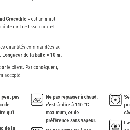
and Crocodile »
est un must-
intenant ce tissu doux et
. Les quantités commandées au-
s.
Longueur de la balle = 10 m.
r le client. Par conséquent,
era accepté.
 peut pas
Ne pas repasser à chaud,
Sé
eau de
c'est-à-dire à 110 °C
pr
ire qu'il
maximum, et de
sè
préférence sans vapeur.
La
c de la