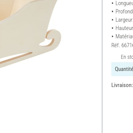
Longueu
Profond
Largeur
Hauteur
Matériau
Réf.
6671
En st
Quantité
Livraison