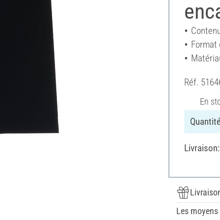
enca
Contenu
Format 
Matéria
Réf.
5164
En st
Quantité
Livraison
Livraiso
Les moyens d