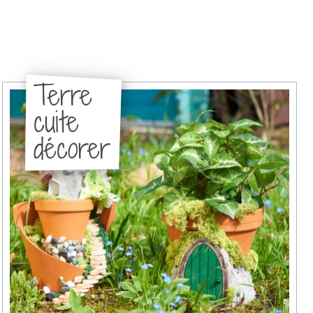
Terre
cuite
décorer