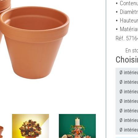
Contenu
Diamètr
Hauteur
Matériau
Réf.
5716
En st
Choisir
Ø intérie
Ø intérie
Ø intérie
Ø intérie
Ø intérie
Ø intérie
Ø intérie