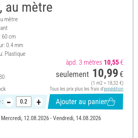
, au mètre
au mètre
lant
: 60 cm
ur: 0.4 mm
u: Plastique
àpd. 3 mètres
10,55
€
10,99
seulement
€
30
(1 m2 = 18,32 €)
ock
Tous les prix plus les frais d'
expédition
Ajouter au panier
 :
: Mercredi, 12.08.2026 - Vendredi, 14.08.2026