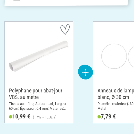
Polyphane pour abat-jour
Anneaux de lamp
VBS, au mètre
blanc, Ø 30 cm
Tissus au mètre; Autocollant; Largeur:
Diamètre (extérieur): 30
60 cm; Épaisseur: 0.4 mm; Matériau:
Métal
Plastique
10,99 €
7,79 €
(1 m2 = 18,32 €)