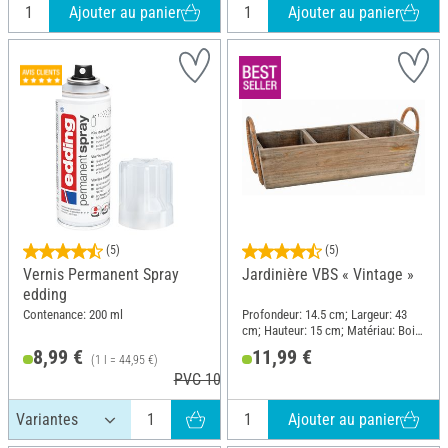
Ajouter au panier
Ajouter au panier
(5)
(5)
Vernis Permanent Spray
Jardinière VBS « Vintage »
edding
Contenance: 200 ml
Profondeur: 14.5 cm; Largeur: 43
cm; Hauteur: 15 cm; Matériau: Bois,
Bambou
8,99 €
11,99 €
(1 l = 44,95 €)
PVC 10,29 €
Ajouter au panier