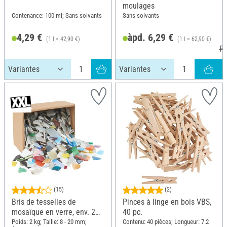
moulages
Contenance: 100 ml; Sans solvants
Sans solvants
4,29 €
àpd. 6,29 €
(1 l = 42,90 €)
(1 l = 62,90 €)
PV
(15)
(2)
Bris de tesselles de
Pinces à linge en bois VBS,
mosaïque en verre, env. 2
40 pc.
kg, épaisseur environ 3 mm
Poids: 2 kg; Taille: 8 - 20 mm;
Contenu: 40 pièces; Longueur: 7.2