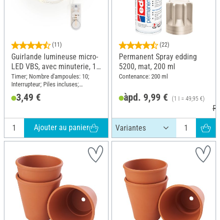
(11)
(22)
Guirlande lumineuse micro-
Permanent Spray edding
LED VBS, avec minuterie, 10
5200, mat, 200 ml
LED
Timer; Nombre d'ampoules: 10;
Contenance: 200 ml
Interrupteur; Piles incluses;
Longueur: 110 cm; Matériau:
3,49 €
àpd. 9,99 €
(1 l = 49,95 €)
Plastique, Fil de cuivre
PV
Ajouter au panier