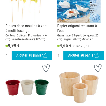
Piques déco moulins à vent
Papier origami résistant à
à motif losange
l'eau
Contenu: 6 pièces; Profondeur: 4.6
Grammage: 65 g/m²; Longueur: 20
cm; Diamètre (extérieur): 8.2 cm;
cm; Largeur: 20 cm; Matériau:
Hauteur: 28 cm; Matériau: Polyester
Papier
9,99 €
4,65 €
(1 m2 = 5,81 €)
(PES), Bois
Ajouter au panier
Ajouter au panier