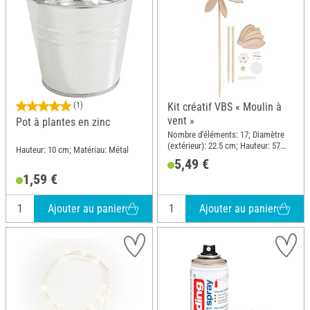
(1)
Kit créatif VBS « Moulin à
vent »
Pot à plantes en zinc
Nombre d'éléments: 17; Diamètre
(extérieur): 22.5 cm; Hauteur: 57
Hauteur: 10 cm; Matériau: Métal
cm; Matériau: Bois, Plastique,
5,49 €
Métal
1,59 €
Ajouter au panier
Ajouter au panier