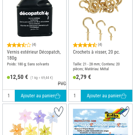
(4)
(4)
Vernis extérieur Décopatch,
Crochets à visser, 20 pc.
180g
Poids: 180 g; Sans solvants
Taille: 21 - 28 mm; Contenu: 20
pièces; Matériau: Métal
12,50 €
2,79 €
(1 kg = 69,44 €)
PVC 13,20 €
Ajouter au panier
Ajouter au panier