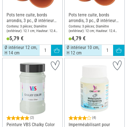
Pots terre cuite, bords
Pots terre cuite, bords
arrondis, 3 pc., Ø intérieur
arrondis, 3 pc., Ø intérieur
12 cm, H 14 cm
10 cm, H 12 cm
Contenu: 3 pièces; Diamètre
Contenu: 3 pièces; Diamètre
(extérieur): 12.1 cm; Hauteur: 12.4
(extérieur): 12 cm; Hauteur: 12.4
cm; Matériau: Terre cuite
cm; Matériau: Terre cuite
5,79 €
4,79 €
Ø intérieur 12 cm,
Ø intérieur 10 cm,
H 14 cm
H 12 cm
(2)
(4)
Peinture VBS Chalky Color
Imperméabilisant pour