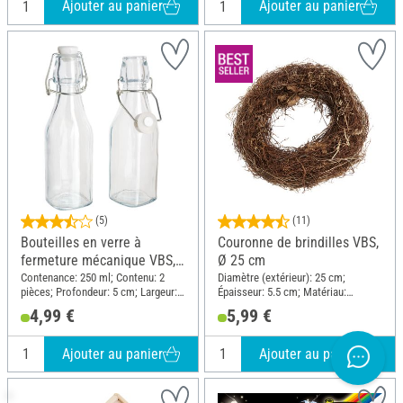
Ajouter au panier
Ajouter au panier
(5)
(11)
Bouteilles en verre à
Couronne de brindilles VBS,
fermeture mécanique VBS,
Ø 25 cm
2 pc.
Contenance: 250 ml; Contenu: 2
Diamètre (extérieur): 25 cm;
pièces; Profondeur: 5 cm; Largeur: 5
Épaisseur: 5.5 cm; Matériau:
cm; Hauteur: 19.5 cm; Matériau:
Brindilles
4,99 €
5,99 €
Verre
Ajouter au panier
Ajouter au panier